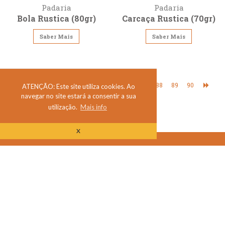
Padaria
Padaria
Bola Rustica (80gr)
Carcaça Rustica (70gr)
Saber Mais
Saber Mais
1
2
3
...
88
89
90
ATENÇÃO: Este site utiliza cookies. Ao
navegar no site estará a consentir a sua
utilização.
Mais info
X
2019 São Silvestre
|
Avisos Legais
|
|
Livro de reclamações online